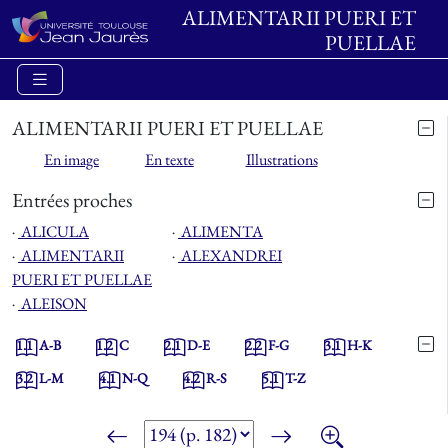
ALIMENTARII PUERI ET
PUELLAE
ALIMENTARII PUERI ET PUELLAE
En image
En texte
Illustrations
Entrées proches
⋅
ALICULA
⋅
ALIMENTA
⋅
ALIMENTARII
⋅
ALEXANDREI
PUERI ET PUELLAE
⋅
ALEISON
1.1
A-B
1.2
C
2.1
D-E
2.2
F-G
3.1
H-K
3.2
L-M
4.1
N-Q
4.2
R-S
5.1
T-Z