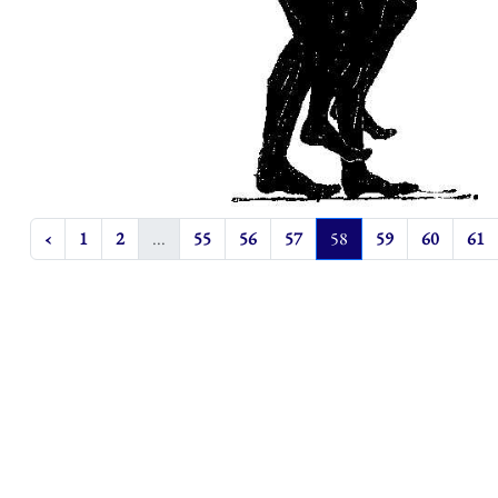
‹
1
2
...
55
56
57
58
59
60
61