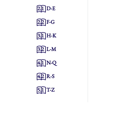
2.1
D-E
2.2
F-G
3.1
H-K
3.2
L-M
4.1
N-Q
4.2
R-S
5.1
T-Z