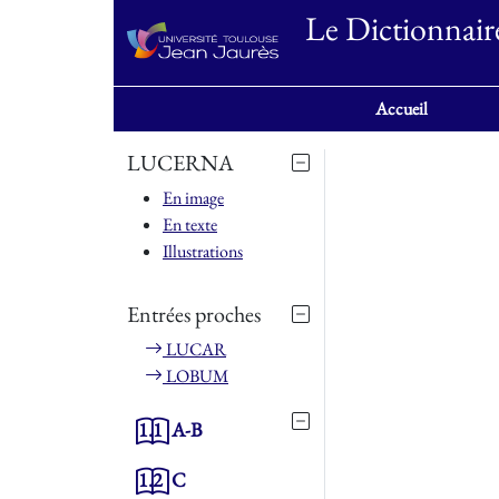
Le Dictionnair
Accueil
LUCERNA
En image
En texte
Illustrations
Entrées proches
LUCAR
LOBUM
1.1
A-B
1.2
C