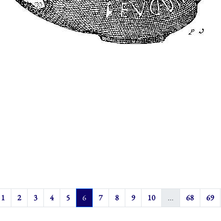
1
2
3
4
5
6
7
8
9
10
...
68
69