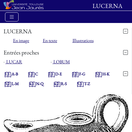
LUCERNA
LUCERNA
En image
En texte
Illustrations
Entrées proches
⋅
LUCAR
⋅
LOBUM
1.1
A-B
1.2
C
2.1
D-E
2.2
F-G
3.1
H-K
3.2
L-M
4.1
N-Q
4.2
R-S
5.1
T-Z