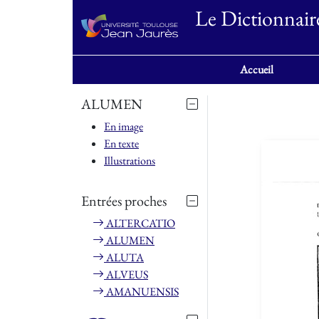
Le Dictionnair
Accueil
ALUMEN
En image
En texte
Illustrations
Entrées proches
ALTERCATIO
ALUMEN
ALUTA
ALVEUS
AMANUENSIS