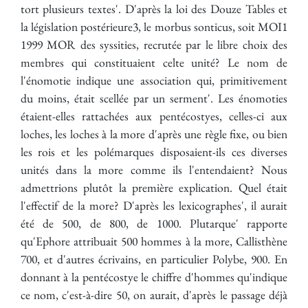
tort plusieurs textes'. D'après la loi des Douze Tables et
la législation postérieure3, le morbus sonticus, soit MOI1
1999 MOR des syssities, recrutée par le libre choix des
membres qui constituaient celte unité? Le nom de
l'énomotie indique une association qui, primitivement
du moins, était scellée par un serment'. Les énomoties
étaient-elles rattachées aux pentécostyes, celles-ci aux
loches, les loches à la more d'après une règle fixe, ou bien
les rois et les polémarques disposaient-ils ces diverses
unités dans la more comme ils l'entendaient? Nous
admettrions plutôt la première explication. Quel était
l'effectif de la more? D'après les lexicographes', il aurait
été de 500, de 800, de 1000. Plutarque' rapporte
qu'Ephore attribuait 500 hommes à la more, Callisthène
700, et d'autres écrivains, en particulier Polybe, 900. En
donnant à la pentécostye le chiffre d'hommes qu'indique
ce nom, c'est-à-dire 50, on aurait, d'après le passage déjà