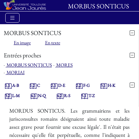
MORBUS SONTICUS
MORBUS SONTICUS
En image
En texte
Entrées proches
⋅
MORBUS SONTICUS
⋅
MORES
⋅
MORIAI
1.1
A-B
1.2
C
2.1
D-E
2.2
F-G
3.1
H-K
3.2
L-M
4.1
N-Q
4.2
R-S
5.1
T-Z
MORDUS SONTICUS. Les grammairiens et les
jurisconsultes romains désignaient ainsi toute maladie
assez grave pour fournir une excuse légale'. Il n'était pas
nécessaire qu'elle fût perpétuelle, comme l'indiquent à