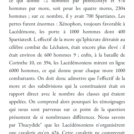
ce qui donne 72 hommes par pentécostye et 576
hommes par more, soit pour les quatre mores, 2304
hommes ; sur ce nombre, il y avait 700 Spartiates. Les
pertes furent énormes : Xénophon, toujours favorable à
Lacédémone, les porte à 1000 hommes dont 400
Spartiates8. L effectif de la more qu'Iphicrate détruisit au
célèbre combat du Léchaion, était encore plus élevé : il
était environ de 600 hommes 9 ; enfin, à la bataille de
Corinthe 10, en 394, les Lacédémoniens mirent en ligne
6000 hommes, ce qui donne pour chaque more 1000
combattants. On doit donc admettre que l'effectif de la
more et des subdivisions qui la constituaient était en
rapport direct avec le nombre des classes qui étaient
appelées. On comprend alors pourquoi les témoignages
qui nous sont parvenus sur ce point de la question
présentent de si nombreuses différences. Nous savons
par Thucydide" que les Lacédémoniens n'organisèrent
une cavalerie qu'en 424. Cette cavalerie ne comprenait