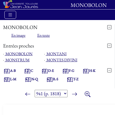
MONOBOLON
MONOBOLON
En image
En texte
Entrées proches
⋅
MONOBOLON
⋅
MONTANI
⋅
MONSTRUM
⋅
MONTES DIVINI
1.1
A-B
1.2
C
2.1
D-E
2.2
F-G
3.1
H-K
3.2
L-M
4.1
N-Q
4.2
R-S
5.1
T-Z