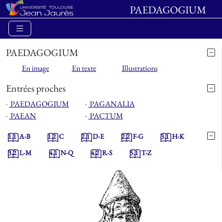
PAEDAGOGIUM
PAEDAGOGIUM
En image
En texte
Illustrations
Entrées proches
⋅
PAEDAGOGIUM
⋅
PAGANALIA
⋅
PAEAN
⋅
PACTUM
1.1
A-B
1.2
C
2.1
D-E
2.2
F-G
3.1
H-K
3.2
L-M
4.1
N-Q
4.2
R-S
5.1
T-Z