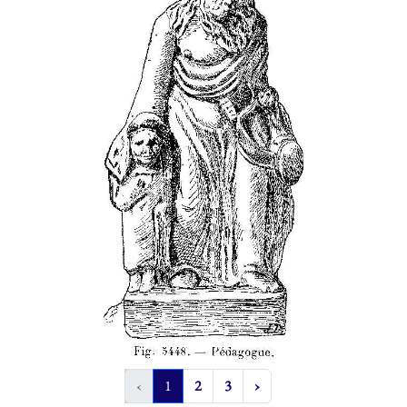
‹
1
2
3
›