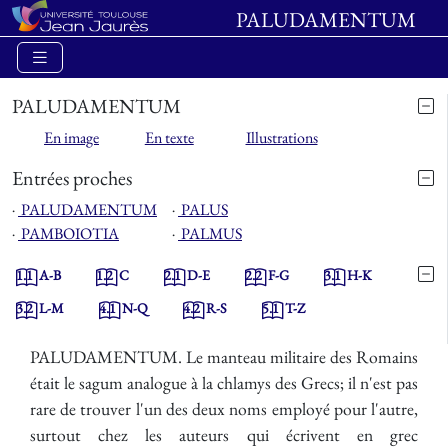
PALUDAMENTUM
PALUDAMENTUM
En image
En texte
Illustrations
Entrées proches
⋅
PALUDAMENTUM
⋅
PALUS
⋅
PAMBOIOTIA
⋅
PALMUS
1.1
A-B
1.2
C
2.1
D-E
2.2
F-G
3.1
H-K
3.2
L-M
4.1
N-Q
4.2
R-S
5.1
T-Z
PALUDAMENTUM. Le manteau militaire des Romains
était le sagum analogue à la chlamys des Grecs; il n'est pas
rare de trouver l'un des deux noms employé pour l'autre,
surtout chez les auteurs qui écrivent en grec