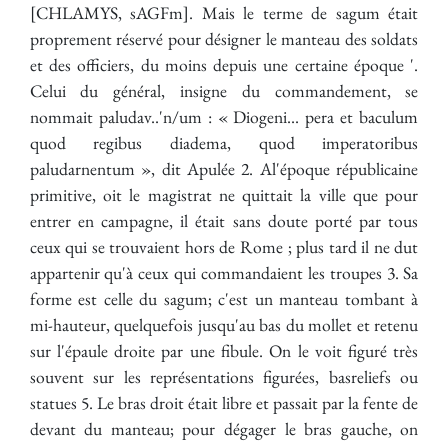
[CHLAMYS, sAGFm]. Mais le terme de sagum était
proprement réservé pour désigner le manteau des soldats
et des officiers, du moins depuis une certaine époque '.
Celui du général, insigne du commandement, se
nommait paludav..'n/um : « Diogeni... pera et baculum
quod regibus diadema, quod imperatoribus
paludarnentum », dit Apulée 2. Al'époque républicaine
primitive, oit le magistrat ne quittait la ville que pour
entrer en campagne, il était sans doute porté par tous
ceux qui se trouvaient hors de Rome ; plus tard il ne dut
appartenir qu'à ceux qui commandaient les troupes 3. Sa
forme est celle du sagum; c'est un manteau tombant à
mi-hauteur, quelquefois jusqu'au bas du mollet et retenu
sur l'épaule droite par une fibule. On le voit figuré très
souvent sur les représentations figurées, basreliefs ou
statues 5. Le bras droit était libre et passait par la fente de
devant du manteau; pour dégager le bras gauche, on