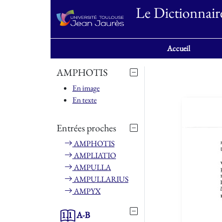
Le Dictionnair
Accueil
AMPHOTIS
En image
En texte
Entrées proches
AMPHOTIS
AMPLIATIO
AMPULLA
AMPULLARIUS
AMPYX
1.1
A-B