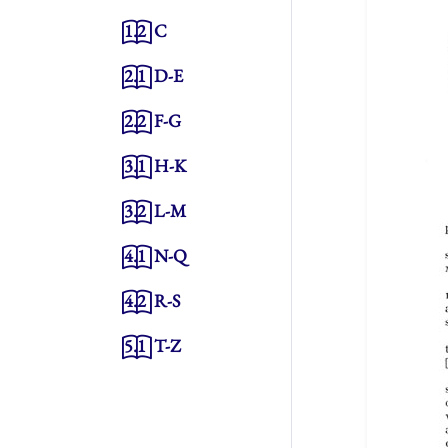
1.2
C
2.1
D-E
2.2
F-G
3.1
H-K
3.2
L-M
4.1
N-Q
4.2
R-S
5.1
T-Z