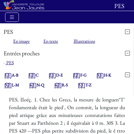
PES
PES
En image
En texte
Illustrations
Entrées proches
⋅
PES
1.1
A-B
1.2
C
2.1
D-E
2.2
F-G
3.1
H-K
3.2
L-M
4.1
N-Q
4.2
R-S
5.1
T-Z
PES, IIoéç. 1. Chez les Grecs, la mesure de longuen°T'
fondamentale était le pied', On commit, la longueur du
pied attique grâce aux minutieuses constatations faites
par Stuart au Parthénon 2 ; il équivalait à 0 m. 30S 3. La
PES 420 ---PES plus petite subdivision du pied, le ê ttro