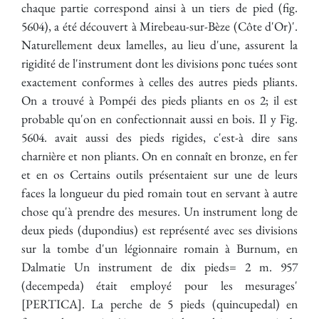
chaque partie correspond ainsi à un tiers de pied (fig.
5604), a été découvert à Mirebeau-sur-Bèze (Côte d'Or)'.
Naturellement deux lamelles, au lieu d'une, assurent la
rigidité de l'instrument dont les divisions ponc tuées sont
exactement conformes à celles des autres pieds pliants.
On a trouvé à Pompéi des pieds pliants en os 2; il est
probable qu'on en confectionnait aussi en bois. Il y Fig.
5604. avait aussi des pieds rigides, c'est-à dire sans
charnière et non pliants. On en connaît en bronze, en fer
et en os Certains outils présentaient sur une de leurs
faces la longueur du pied romain tout en servant à autre
chose qu'à prendre des mesures. Un instrument long de
deux pieds (dupondius) est représenté avec ses divisions
sur la tombe d'un légionnaire romain à Burnum, en
Dalmatie Un instrument de dix pieds= 2 m. 957
(decempeda) était employé pour les mesurages'
[PERTICA]. La perche de 5 pieds (quincupedal) en