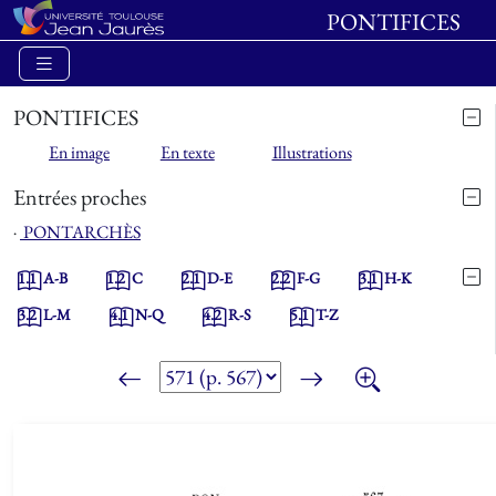
PONTIFICES
PONTIFICES
En image
En texte
Illustrations
Entrées proches
⋅
PONTARCHÈS
1.1
A-B
1.2
C
2.1
D-E
2.2
F-G
3.1
H-K
3.2
L-M
4.1
N-Q
4.2
R-S
5.1
T-Z