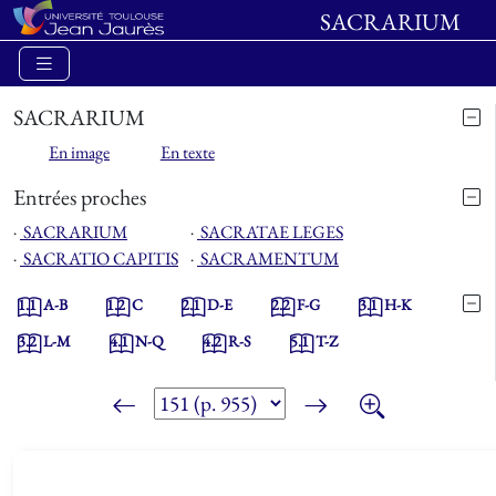
SACRARIUM
SACRARIUM
En image
En texte
Entrées proches
⋅
SACRARIUM
⋅
SACRATAE LEGES
⋅
SACRATIO CAPITIS
⋅
SACRAMENTUM
1.1
A-B
1.2
C
2.1
D-E
2.2
F-G
3.1
H-K
3.2
L-M
4.1
N-Q
4.2
R-S
5.1
T-Z