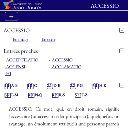
ACCESSIO
ACCESSIO
En image
En texte
Entrées proches
⋅
ACCEPTILATIO
⋅
ACCESSIO
⋅
ACCENSI
⋅
ACCLAMATIO
⋅
HI
1.1
A-B
1.2
C
2.1
D-E
2.2
F-G
3.1
H-K
3.2
L-M
4.1
N-Q
4.2
R-S
5.1
T-Z
ACCESSIO. Ce mot, qui, en droit romain, signifie
l'accessoire (ut accessio cedat principeli t), quelquefois un
avantage, un émolument attribué à une personne parfois