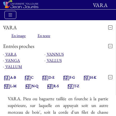
VARA
VARA
En image
En texte
Entrées proches
⋅
VARA
⋅
VANNUS
⋅
VANGA
⋅
VALLUS
⋅
VALLUM
1.1
A-B
1.2
C
2.1
D-E
2.2
F-G
3.1
H-K
3.2
L-M
4.1
N-Q
4.2
R-S
5.1
T-Z
VARA. Pieu ou baguette taillée en fourche à la partie
supérieure, sur laquelle on appuyait soit un autre
morceau de bois', soit la corde d'un filet de chasse