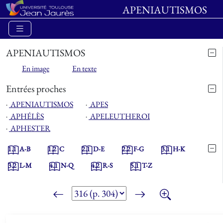
APENIAUTISMOS
APENIAUTISMOS
En image
En texte
Entrées proches
⋅
APENIAUTISMOS
⋅
APES
⋅
APHÉLÈS
⋅
APELEUTHEROI
⋅
APHESTER
1.1
A-B
1.2
C
2.1
D-E
2.2
F-G
3.1
H-K
3.2
L-M
4.1
N-Q
4.2
R-S
5.1
T-Z