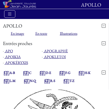
APOLLO
APOLLO
En image
En texte
Illustrations
Entrées proches
⋅
APO
⋅
APOGRAPHÈ
⋅
APOIKIA
⋅
APOKLETOI
⋅
APOKÉRYXIS
1.1
A-B
1.2
C
2.1
D-E
2.2
F-G
3.1
H-K
3.2
L-M
4.1
N-Q
4.2
R-S
5.1
T-Z