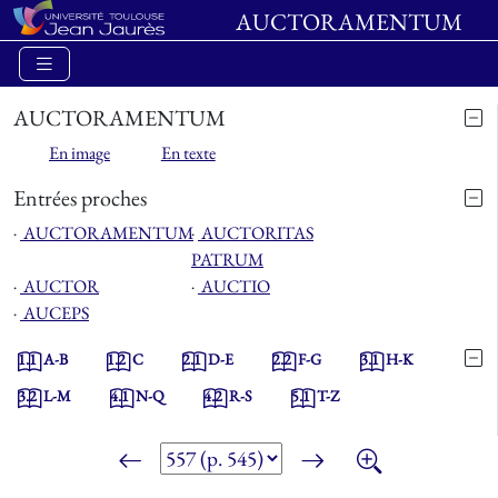
AUCTORAMENTUM
AUCTORAMENTUM
En image
En texte
Entrées proches
⋅
AUCTORAMENTUM
⋅
AUCTORITAS
PATRUM
⋅
AUCTOR
⋅
AUCTIO
⋅
AUCEPS
1.1
A-B
1.2
C
2.1
D-E
2.2
F-G
3.1
H-K
3.2
L-M
4.1
N-Q
4.2
R-S
5.1
T-Z