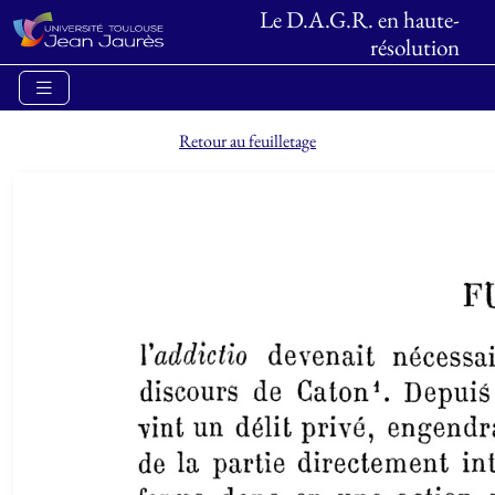
Le D.A.G.R. en haute-
résolution
Retour au feuilletage