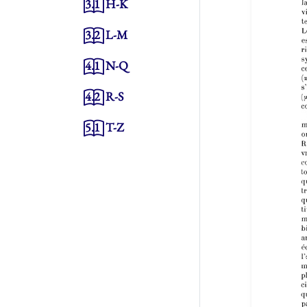
3.1
H-K
3.2
L-M
4.1
N-Q
4.2
R-S
5.1
T-Z