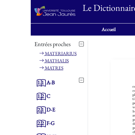
Le Dictionnair
Accueil
Entrées proches
MATERIARIUS
MATHALIS
MATRES
1.1
A-B
1.2
C
2.1
D-E
2.2
F-G