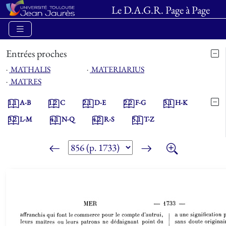
Le D.A.G.R. Page à Page
Entrées proches
⋅
MATHALIS
⋅
MATERIARIUS
⋅
MATRES
1.1
A-B
1.2
C
2.1
D-E
2.2
F-G
3.1
H-K
3.2
L-M
4.1
N-Q
4.2
R-S
5.1
T-Z