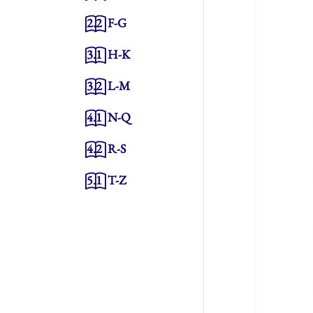
2.2
F-G
3.1
H-K
3.2
L-M
4.1
N-Q
4.2
R-S
5.1
T-Z