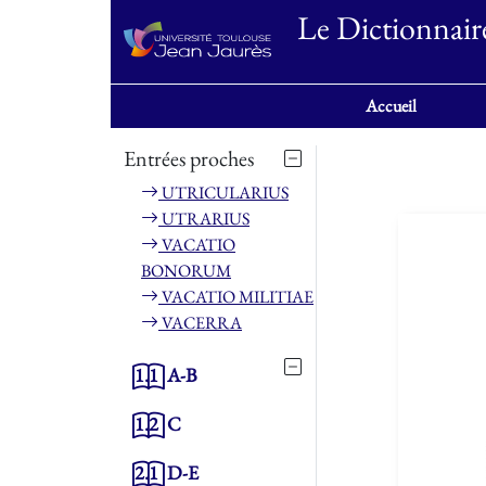
Le Dictionnair
Accueil
Entrées proches
UTRICULARIUS
UTRARIUS
VACATIO
BONORUM
VACATIO MILITIAE
VACERRA
1.1
A-B
1.2
C
2.1
D-E