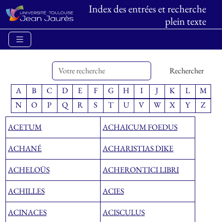
Index des entrées et recherche
plein texte
Rechercher
A
B
C
D
E
F
G
H
I
J
K
L
M
N
O
P
Q
R
S
T
U
V
W
X
Y
Z
ACETUM
ACHAICUM FOEDUS
ACHANÉ
ACHARISTIAS DIKE
ACHELOÜS
ACHERONTICI LIBRI
ACHILLES
ACIES
ACINACES
ACISCULUS