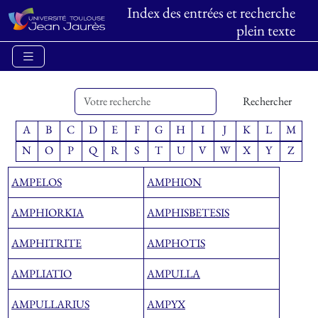
Index des entrées et recherche
plein texte
Rechercher
A
B
C
D
E
F
G
H
I
J
K
L
M
N
O
P
Q
R
S
T
U
V
W
X
Y
Z
AMPELOS
AMPHION
AMPHIORKIA
AMPHISBETESIS
AMPHITRITE
AMPHOTIS
AMPLIATIO
AMPULLA
AMPULLARIUS
AMPYX