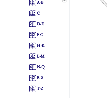
1.1
A-B
1.2
C
2.1
D-E
2.2
F-G
3.1
H-K
3.2
L-M
4.1
N-Q
4.2
R-S
5.1
T-Z