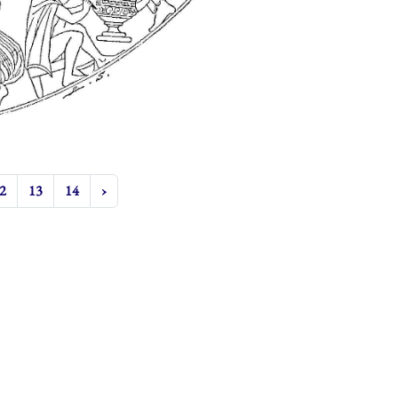
2
13
14
›