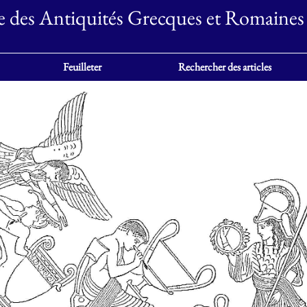
e des Antiquités Grecques et Romaines
Feuilleter
Rechercher des articles