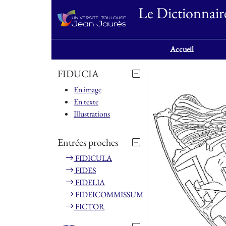
Le Dictionnair
Accueil
FIDUCIA
En image
En texte
Illustrations
Entrées proches
FIDICULA
FIDES
FIDELIA
FIDEICOMMISSUM
FICTOR