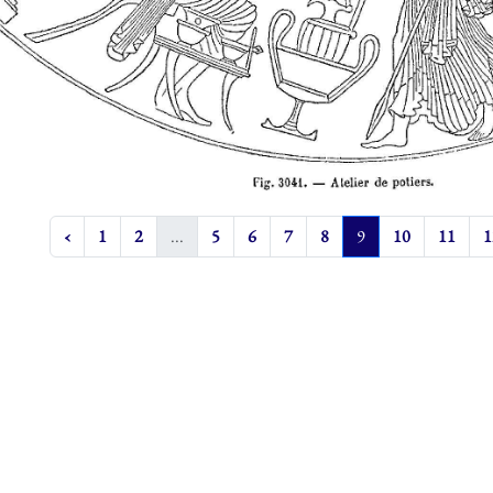
‹
1
2
...
5
6
7
8
9
10
11
1