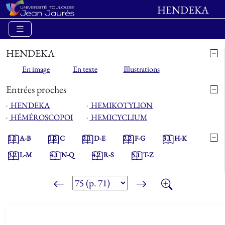
HENDEKA
HENDEKA
En image
En texte
Illustrations
Entrées proches
⋅
HENDEKA
⋅
HEMIKOTYLION
⋅
HÉMÉROSCOPOI
⋅
HEMICYCLIUM
1.1
A-B
1.2
C
2.1
D-E
2.2
F-G
3.1
H-K
3.2
L-M
4.1
N-Q
4.2
R-S
5.1
T-Z