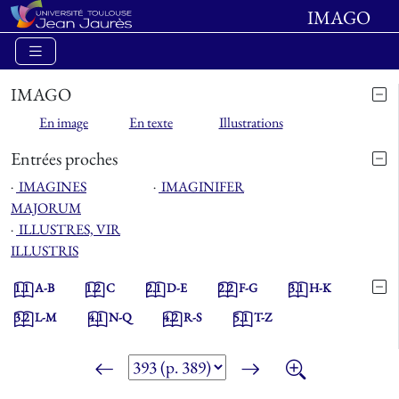
IMAGO
IMAGO
En image
En texte
Illustrations
Entrées proches
⋅
IMAGINES
⋅
IMAGINIFER
MAJORUM
⋅
ILLUSTRES, VIR
ILLUSTRIS
1.1
A-B
1.2
C
2.1
D-E
2.2
F-G
3.1
H-K
3.2
L-M
4.1
N-Q
4.2
R-S
5.1
T-Z