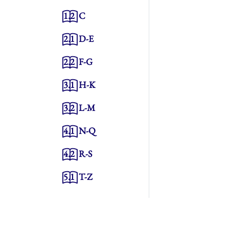
1.2
C
2.1
D-E
2.2
F-G
3.1
H-K
3.2
L-M
4.1
N-Q
4.2
R-S
5.1
T-Z