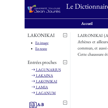
Le Dictionnair
Accueil
LAKONIKAI
LAIRONIKAI (Aaxwv
Athènes et ailleur
En image
commun, et aussi d
En texte
Cette chaussure ét
Entrées proches
LAGUNARIUS
LAKAINA
LAKONIKAI
LAMIA
LAGANUM
1.1
A-B