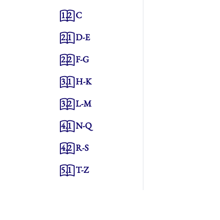
1.2
C
2.1
D-E
2.2
F-G
3.1
H-K
3.2
L-M
4.1
N-Q
4.2
R-S
5.1
T-Z