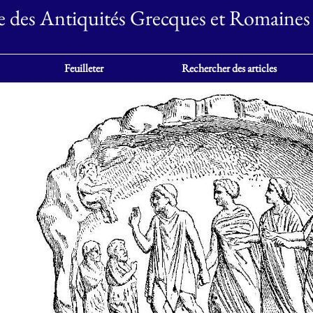
e des Antiquités Grecques et Romaines
Feuilleter
Rechercher des articles