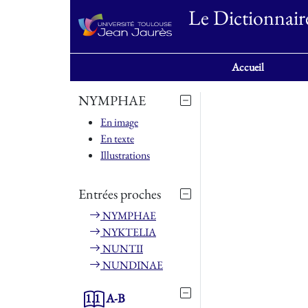
Le Dictionnair
Accueil
NYMPHAE
En image
En texte
Illustrations
Entrées proches
NYMPHAE
NYKTELIA
NUNTII
NUNDINAE
1.1
A-B