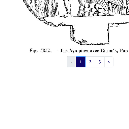
‹
1
2
3
›