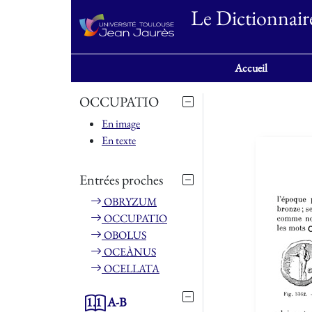
Le Dictionnair
Accueil
OCCUPATIO
En image
En texte
Entrées proches
OBRYZUM
OCCUPATIO
OBOLUS
OCEÀNUS
OCELLATA
1.1
A-B