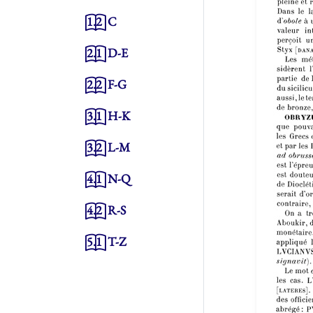
1.2
C
2.1
D-E
2.2
F-G
3.1
H-K
3.2
L-M
4.1
N-Q
4.2
R-S
5.1
T-Z