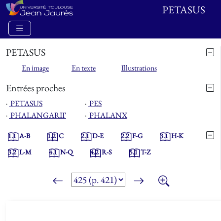
PETASUS
PETASUS
En image
En texte
Illustrations
Entrées proches
⋅
PETASUS
⋅
PES
⋅
PHALANGARII'
⋅
PHALANX
1.1
A-B
1.2
C
2.1
D-E
2.2
F-G
3.1
H-K
3.2
L-M
4.1
N-Q
4.2
R-S
5.1
T-Z