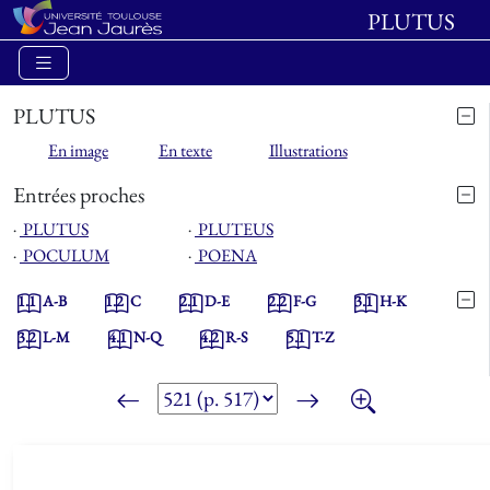
PLUTUS
PLUTUS
En image
En texte
Illustrations
Entrées proches
⋅
PLUTUS
⋅
PLUTEUS
⋅
POCULUM
⋅
POENA
1.1
A-B
1.2
C
2.1
D-E
2.2
F-G
3.1
H-K
3.2
L-M
4.1
N-Q
4.2
R-S
5.1
T-Z