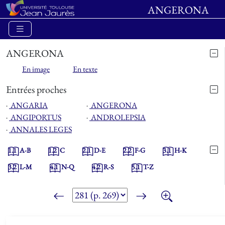
ANGERONA
ANGERONA
En image
En texte
Entrées proches
⋅
ANGARIA
⋅
ANGERONA
⋅
ANGIPORTUS
⋅
ANDROLEPSIA
⋅
ANNALES LEGES
1.1
A-B
1.2
C
2.1
D-E
2.2
F-G
3.1
H-K
3.2
L-M
4.1
N-Q
4.2
R-S
5.1
T-Z