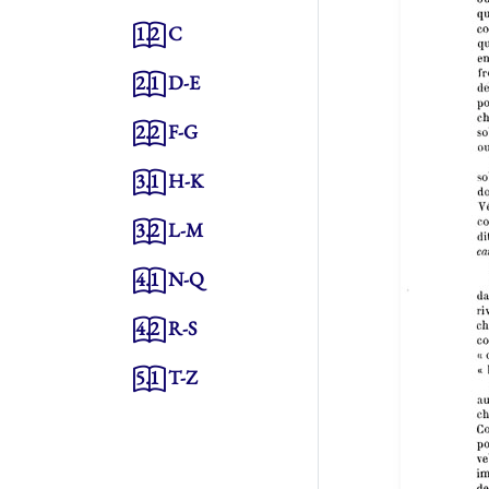
1.2
C
2.1
D-E
2.2
F-G
3.1
H-K
3.2
L-M
4.1
N-Q
4.2
R-S
5.1
T-Z