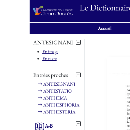
Le Dictionnair
Accueil
ANTESIGNANI
En image
En texte
Entrées proches
ANTESIGNANI
ANTESTATIO
ANTHEMA
ANTHESPHORIA
ANTHESTERIA
1.1
A-B