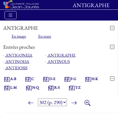
ANTIGRAPHE
ANTIGRAPHE
En image
En texte
Entrées proches
⋅
ANTIGONEIA
⋅
ANTIGRAPHE
⋅
ANTINOEIA
⋅
ANTINOUS
⋅
ANTIDOSIS
1.1
A-B
1.2
C
2.1
D-E
2.2
F-G
3.1
H-K
3.2
L-M
4.1
N-Q
4.2
R-S
5.1
T-Z