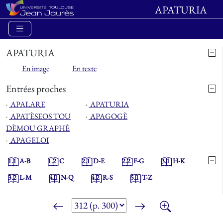
APATURIA
APATURIA
En image
En texte
Entrées proches
⋅
APALARE
⋅
APATURIA
⋅
APATÈSEOS TOU
⋅
APAGOGÈ
DÈMOU GRAPHÈ
⋅
APAGELOI
1.1
A-B
1.2
C
2.1
D-E
2.2
F-G
3.1
H-K
3.2
L-M
4.1
N-Q
4.2
R-S
5.1
T-Z