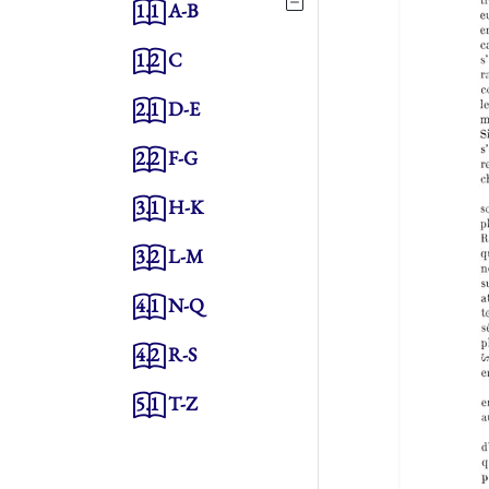
1.1
A-B
1.2
C
2.1
D-E
2.2
F-G
3.1
H-K
3.2
L-M
4.1
N-Q
4.2
R-S
5.1
T-Z