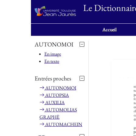
Le Dictionnair
Accueil
AUTONOMOI
En image
En texte
Entrées proches
AUTONOMOI
AUTOPSIA
AUXILIA
AUTOMOLIAS
GRAPHÈ
AUTOMACHEIN