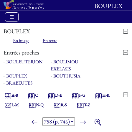
BOUPLEX
BOUPLEX
En image
En texte
Entrées proches
⋅
BOULEUTERION
⋅
BOULIMOU
EXELASIS
⋅
BOUPLEX
⋅
BOUTHUSIA
⋅
BRABEUTES
1.1
A-B
1.2
C
2.1
D-E
2.2
F-G
3.1
H-K
3.2
L-M
4.1
N-Q
4.2
R-S
5.1
T-Z