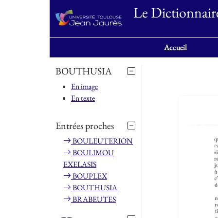
Le Dictionnair
Accueil
BOUTHUSIA
En image
En texte
Entrées proches
BOULEUTERION
BOULIMOU
EXELASIS
BOUPLEX
BOUTHUSIA
BRABEUTES