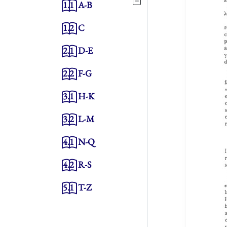
1.1
A-B
1.2
C
2.1
D-E
2.2
F-G
3.1
H-K
3.2
L-M
4.1
N-Q
4.2
R-S
5.1
T-Z