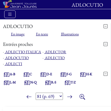
ADLOCUTIO
ADLOCUTIO
En image
En texte
Illustrations
Entrées proches
⋅
ADLECTIO ITALICA
⋅
ADLECTOR
⋅
ADLOCUTIO
⋅
ADLECTIO
⋅
ADLECTI
1.1
A-B
1.2
C
2.1
D-E
2.2
F-G
3.1
H-K
3.2
L-M
4.1
N-Q
4.2
R-S
5.1
T-Z