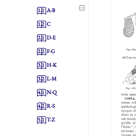
1.1
A-B
1.2
C
2.1
D-E
2.2
F-G
3.1
H-K
3.2
L-M
4.1
N-Q
4.2
R-S
5.1
T-Z