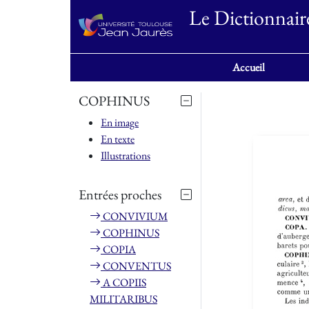
Le Dictionnair
Accueil
COPHINUS
En image
En texte
Illustrations
Entrées proches
CONVIVIUM
COPHINUS
COPIA
CONVENTUS
A COPIIS
MILITARIBUS