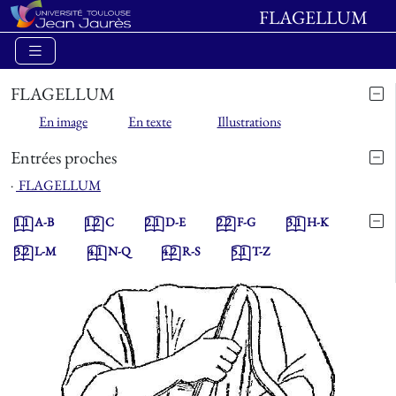
FLAGELLUM
FLAGELLUM
En image
En texte
Illustrations
Entrées proches
⋅
FLAGELLUM
1.1
A-B
1.2
C
2.1
D-E
2.2
F-G
3.1
H-K
3.2
L-M
4.1
N-Q
4.2
R-S
5.1
T-Z