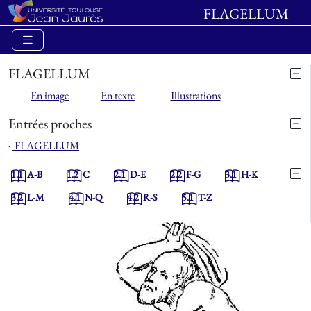
FLAGELLUM
FLAGELLUM
En image
En texte
Illustrations
Entrées proches
⋅
FLAGELLUM
1.1
A-B
1.2
C
2.1
D-E
2.2
F-G
3.1
H-K
3.2
L-M
4.1
N-Q
4.2
R-S
5.1
T-Z