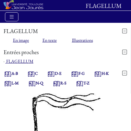
FLAGELLUM
FLAGELLUM
En image
En texte
Illustrations
Entrées proches
⋅
FLAGELLUM
1.1
A-B
1.2
C
2.1
D-E
2.2
F-G
3.1
H-K
3.2
L-M
4.1
N-Q
4.2
R-S
5.1
T-Z