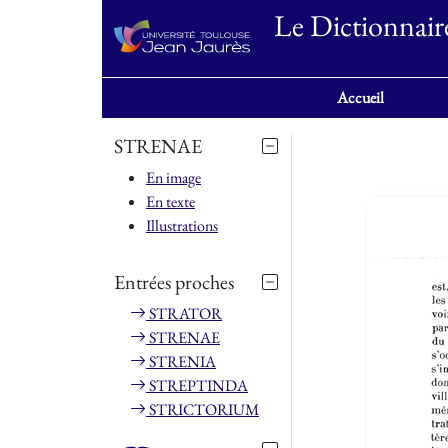
Le Dictionnair
Accueil
STRENAE
En image
En texte
Illustrations
Entrées proches
STRATOR
STRENAE
STRENIA
STREPTINDA
STRICTORIUM