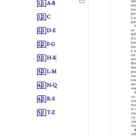
1.1
A-B
1.2
C
2.1
D-E
2.2
F-G
3.1
H-K
3.2
L-M
4.1
N-Q
4.2
R-S
5.1
T-Z